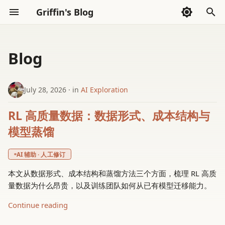
Griffin's Blog
I
n
Blog
Sections
2026
AI Exploration
Sections
AI Code Agent(Codex)
Whispers
i
t
July 28, 2026
in
AI Exploration
2025
Frontend
AI Exploration
Thoughts
i
RL 高质量数据：数据形式、成本结构与
2024
Go Language
Reading
a
模型蒸馏
2023
Haskell
Tools
l
AI 辅助 · 人工修订
i
2022
LLVM
本文从数据形式、成本结构和蒸馏方法三个方面，梳理 RL 高质
z
量数据为什么昂贵，以及训练团队如何从已有模型迁移能力。
Math
i
Continue reading
n
Rust