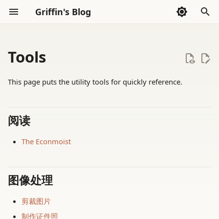
Griffin's Blog
I
n
Tools
Sections
Archive
碎碎念2024
所有的人与我有关?
DCF 估值方法
AI Code Agent(Codex)
2026
AI Exploration
i
This page puts the utility tools for quickly reference.
t
Categories
碎碎念2025上
真善美之间
列子: 天瑞第一
AI Exploration
2025
Frontend
i
碎碎念2025下
我理解的动物保护
国家的“病人”：穷人等待的民
2024
Go Language
阅读
a
族志描述（中文翻译）
碎碎念2026上
我持有的信念
2023
Haskell
l
The Econmoist
2023年阅读记录
i
碎碎念2026下
关于慈善
2022
LLVM
z
2024年阅读记录
图像处理
巴厘岛游记
有条件的爱
Math
i
2025年阅读记录
剪裁图片
n
希腊(荷马史诗)地图
金钱受限是如何产生右尾剥夺
Rust
制作证件照