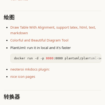
的
基督教伦理道德1
g
Husthole First Anniversary
System Concepts
s
多想如何做，少想要不要做
基督教伦理道德2
绘图
投资者笑话
ToBeDone
e
如何提高认知
基督教伦理道德3
Draw Table With Alignment, support latex, html, text,
a
亚庇游记
Trouble Shooting
markdown
金钱，消费与人生目标
非对称风险: 风险共担，应对
r
Colorful and Beautiful Diagram Tool
现实世界中的不确定性
老资历笑话合集
c
思维补丁与缝合
PlantUml: run it in local and it's faster
市场的逻辑
好的外部文章
h
预言未来断言中蕴含的矛盾
docker
run
-d
-p
8080
:8080
系统之美
越南游记
neoteroi mkdocs plugin:
干掉利润微薄的业务
等待、交换与权力：社会系统
nice icon pages
中的时间分配（中文翻译）
和年轻人谈谈 摘要
未来会是什么样的
转换器
当收入暂停时