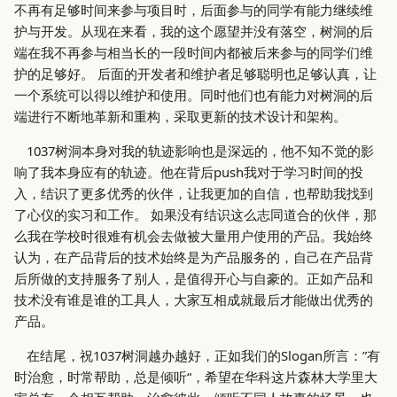
不再有足够时间来参与项目时，后面参与的同学有能力继续维
护与开发。从现在来看，我的这个愿望并没有落空，树洞的后
端在我不再参与相当长的一段时间内都被后来参与的同学们维
护的足够好。 后面的开发者和维护者足够聪明也足够认真，让
一个系统可以得以维护和使用。同时他们也有能力对树洞的后
端进行不断地革新和重构，采取更新的技术设计和架构。
1037树洞本身对我的轨迹影响也是深远的，他不知不觉的影
响了我本身应有的轨迹。他在背后push我对于学习时间的投
入，结识了更多优秀的伙伴，让我更加的自信，也帮助我找到
了心仪的实习和工作。 如果没有结识这么志同道合的伙伴，那
么我在学校时很难有机会去做被大量用户使用的产品。我始终
认为，在产品背后的技术始终是为产品服务的，自己在产品背
后所做的支持服务了别人，是值得开心与自豪的。正如产品和
技术没有谁是谁的工具人，大家互相成就最后才能做出优秀的
产品。
在结尾，祝1037树洞越办越好，正如我们的Slogan所言：”有
时治愈，时常帮助，总是倾听“，希望在华科这片森林大学里大