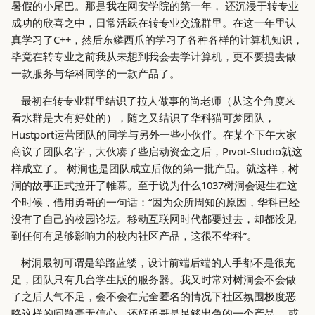
的
基督教伦理道德1
暑假的小尾巴。那是我在网安学院的第一年， 还沉浸于转专业
g
System Concepts
成功的欣喜之中，日常活跃在转专业交流群里。在这一年里认
s
多想如何做，少想要不要做
基督教伦理道德2
真学习了C++，然后东鳞西爪的学习了各种各样的计算机知识，
ToBeDone
毕竟在转专业之前我从未想到我会去学计算机，更不要提去做
e
如何提高认知
基督教伦理道德3
一款服务与华科同学的一款产品了。
a
Trouble Shooting
最初在转专业群里结识了拉人做事的尚老师（从这个角度来
金钱，消费与人生目标
非对称风险: 风险共担，应对
r
看水群是大有好处的），随之又结识了华科猫可梦团队，
现实世界中的不确定性
Hustport运营团队的同学与另外一些小伙伴。在某个下午大家
c
思维补丁与缝合
商议了团队名字，大伙凑了些启动资金之后，Pivot-Studio就这
市场的逻辑
h
样成立了。 树洞也是团队成立后做的第一批产品。就这样，树
预言未来断言中蕴含的矛盾
洞的故事正式拉开了帷幕。至于说为什么1037树洞会诞生在这
系统之美
个时候，借用勇哥的一句话：“因为众所周知的原因，华科已经
干掉利润微薄的业务
没有了自己的校园论坛。移动互联网时代都要过去，却都没见
等待、交换与权力：社会系统
到任何有足够影响力的校内社区产品，这很不华科”。
中的时间分配（中文翻译）
和年轻人谈谈 摘要
树洞最初可谓是筚路蓝缕，设计前端后端的人手都不是很充
未来会是什么样的
足，团队只有几台学生版的服务器。我又时常对树洞会不会做
了之后人气不足，会不会在完全匿名的情况下社区氛围极度恶
略这样的问题毫无信心。还好勇哥是足够出色的一个产品， 或
当收入暂停时