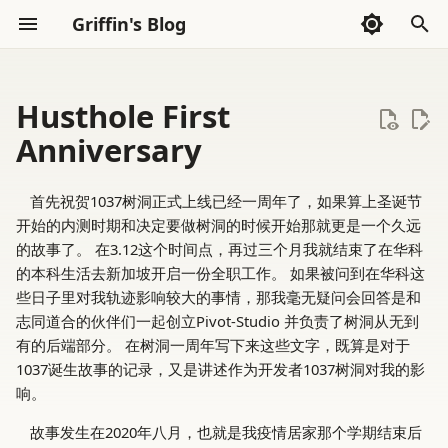
Griffin's Blog
I
n
Husthole First
Sections
Archive
所有的人与我有关?
DCF 估值方法
Generate Contents
AI Code Agent(Codex)
2026
AI Exploration
i
Anniversary
t
Categories
真善美之间
列子: 天瑞第一
Runtime Metrics All Version
AI Exploration
2025
Frontend
首先祝贺1037树洞正式上线已经一周年了，如果算上圣诞节
Json
i
开始的内测时期和决定要做树洞的时候开始那就更是一个久远
我理解的动物保护
国家的“病人”：穷人等待的民
2024
Go Language
a
的故事了。 在3.12这个时间点，再过三个月我就结束了在华科
族志描述（中文翻译）
Handful Scripts
的本科生活去新加坡开启一份全职工作。 如果被问到在华科这
我持有的信念
2023
Haskell
l
些日子里对我轨迹影响较大的事情，那我毫无疑问会回答是和
2023年阅读记录
Zsh Configuration
i
志同道合的伙伴们一起创立Pivot-Studio 并负责了树洞从无到
关于慈善
2022
LLVM
有的后端部分。 在树洞一周年写下来这些文字，既算是对于
z
2024年阅读记录
1037诞生故事的记录，又是讲述作为开发者1037树洞对我的影
有条件的爱
Math
i
响。
2025年阅读记录
n
金钱受限是如何产生右尾剥夺
Rust
故事发生在2020年八月，也就是我疫情居家那个学期结束后